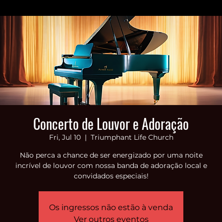
Home
About us
Churches
Sermons
Ministries
Missions
Discipleship
Leadership
Events
Contact
Give
Mis
Tithes
Concerto de Louvor e Adoração
Fri, Jul 10
  |  
Triumphant Life Church
Não perca a chance de ser energizado por uma noite
incrível de louvor com nossa banda de adoração local e
convidados especiais!